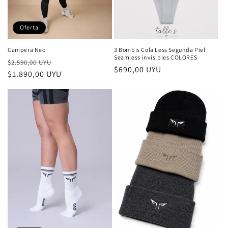
Oferta
Campera Neo
3 Bombis Cola Less Segunda Piel
Seamless invisibles COLORES
Precio
Precio
$2.590,00 UYU
Precio
$690,00 UYU
habitual
$1.890,00 UYU
de
habitual
oferta