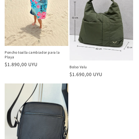
Poncho toalla cambiador para la
Playa
Precio
$1.890,00 UYU
Bolso Valu
habitual
Precio
$1.690,00 UYU
habitual