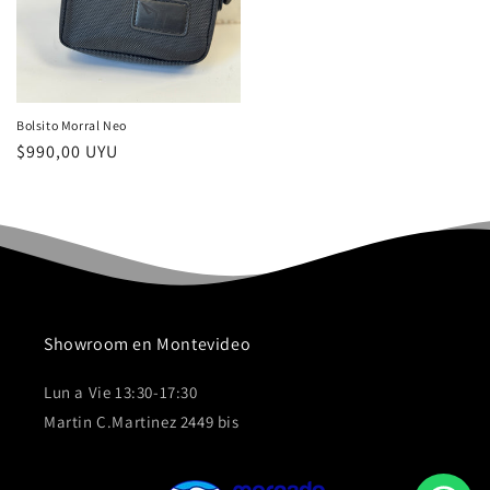
Bolsito Morral Neo
Precio
$990,00 UYU
habitual
Showroom en Montevideo
Lun a Vie 13:30-17:30
Martin C.Martinez 2449 bis