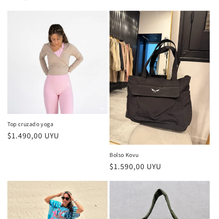
habitual
de
habitual
oferta
Top cruzado yoga
Precio
$1.490,00 UYU
habitual
Bolso Kovu
Precio
$1.590,00 UYU
habitual