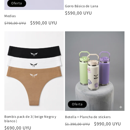
Oferta
Gorro Básico de Lana
Precio
$590,00 UYU
Medias
habitual
Precio
Precio
$590,00 UYU
$790,00 UYU
habitual
de
oferta
Oferta
Bombis pack de 3( beige Negro y
Botella + Plancha de stickers
blanco )
Precio
Precio
$990,00 UYU
$1.390,00 UYU
Precio
$690,00 UYU