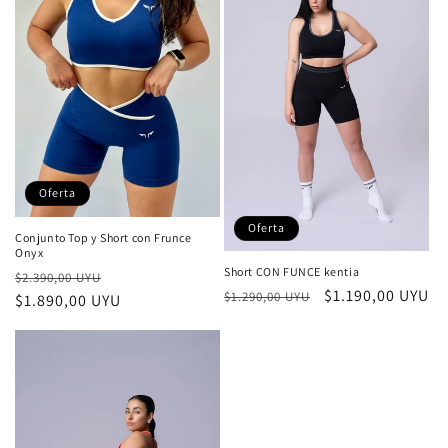
ó
n
:
Oferta
Oferta
Conjunto Top y Short con Frunce
Onyx
Short CON FUNCE kentia
Precio
Precio
$2.390,00 UYU
Precio
Precio
$1.190,00 UYU
$1.290,00 UYU
habitual
$1.890,00 UYU
de
habitual
de
oferta
oferta