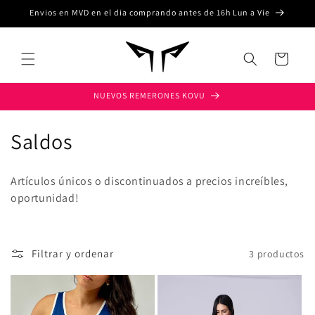
Ir
Envios en MVD en el dia comprando antes de 16h Lun a Vie
directamente
al contenido
Carrito
NUEVOS REMERONES KOVU
C
Saldos
o
Artículos únicos o discontinuados a precios increíbles,
l
oportunidad!
e
c
Filtrar y ordenar
3 productos
c
i