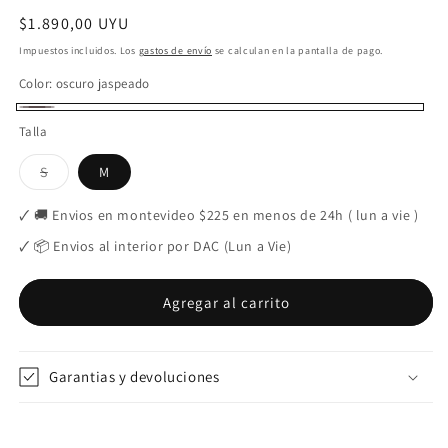
Precio
$1.890,00 UYU
habitual
Impuestos incluidos. Los
gastos de envío
se calculan en la pantalla de pago.
Color:
oscuro jaspeado
oscuro
Talla
jaspeado
Variante
S
M
agotada
o
no
🗸 🚚 Envios en montevideo $225 en menos de 24h ( lun a vie )
disponible
🗸 📦 Envios al interior por DAC (Lun a Vie)
Agregar al carrito
Garantias y devoluciones