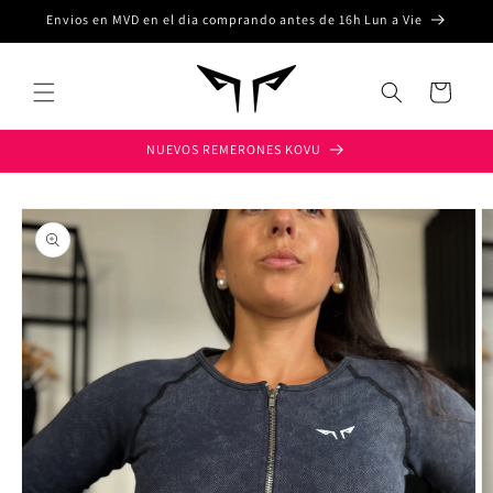
Ir
Envios en MVD en el dia comprando antes de 16h Lun a Vie
directamente
al contenido
Carrito
NUEVOS REMERONES KOVU
Ir
directamente
a la
información
del producto