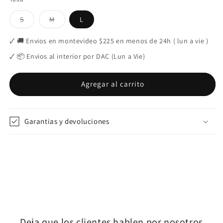
o
agotada
no
o
Variante
Variante
S
M
L
no
o
disponible
no
agotada
agotada
o
o
disponible
no
disponible
no
no
🗸 🚚 Envios en montevideo $225 en menos de 24h ( lun a vie )
disponible
disponible
disponible
🗸 📦 Envios al interior por DAC (Lun a Vie)
Agregar al carrito
Garantias y devoluciones
Deja que los clientes hablen por nosotros