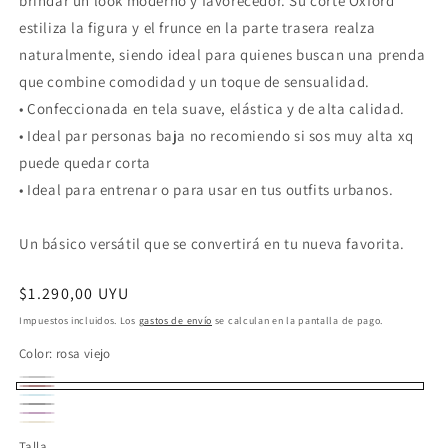
brindar un look moderno y favorecedor. Su corte Oxford
estiliza la figura y el frunce en la parte trasera realza
naturalmente, siendo ideal para quienes buscan una prenda
que combine comodidad y un toque de sensualidad.
• Confeccionada en tela suave, elástica y de alta calidad.
• Ideal par personas baja no recomiendo si sos muy alta xq
puede quedar corta
• Ideal para entrenar o para usar en tus outfits urbanos.
Un básico versátil que se convertirá en tu nueva favorita.
Precio
$1.290,00 UYU
habitual
Impuestos incluidos. Los
gastos de envío
se calculan en la pantalla de pago.
Color:
rosa viejo
Gris
Variante
rosa
celeste
Variante
agotada
Negro
Variante
viejo
Lila
agotada
Beige
Variante
o
agotada
Talla