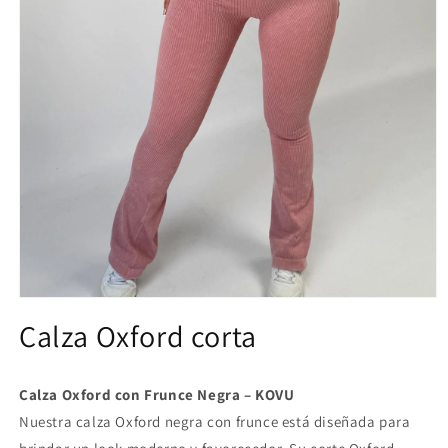
Abrir
elemento
Calza Oxford corta
multimedia
1
en
una
Calza Oxford con Frunce Negra – KOVU
ventana
Nuestra calza Oxford negra con frunce está diseñada para
modal