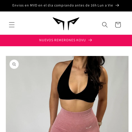
Ir
Envios en MVD en el dia comprando antes de 16h Lun a Vie
directamente
al contenido
Carrito
NUEVOS REMERONES KOVU
Ir
directamente
a la
información
del producto